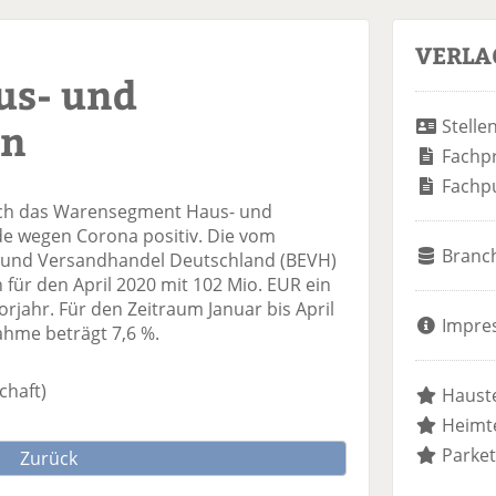
VERLA
us- und
en
Stelle
Fachp
Fachp
sich das Warensegment Haus- und
ade wegen Corona positiv. Die vom
Branc
und Versandhandel Deutschland (BEVH)
 für den April 2020 mit 102 Mio. EUR ein
jahr. Für den Zeitraum Januar bis April
Impre
ahme beträgt 7,6 %.
chaft)
Hauste
Heimte
Parket
Zurück