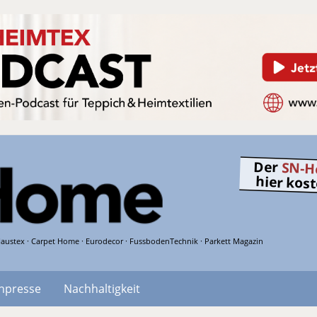
Der
SN-H
hier kos
austex · Carpet Home · Eurodecor · FussbodenTechnik · Parkett Magazin
hpresse
Nachhaltigkeit