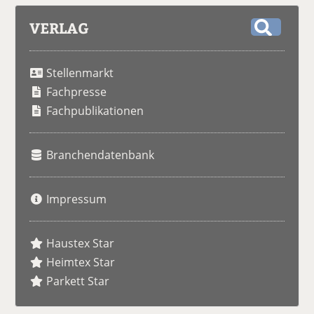
VERLAG
S
u
Stellenmarkt
c
h
Fachpresse
e
Fachpublikationen
Branchendatenbank
Impressum
Haustex Star
Heimtex Star
Parkett Star