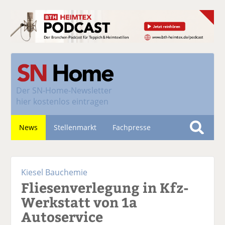
Der
SN-Home-Newsletter
hier kostenlos eintragen
News
Stellenmarkt
Fachpresse
S
u
Nachhaltigkeit
c
Kiesel Bauchemie
h
Fliesenverlegung in Kfz-
e
Werkstatt von 1a
Autoservice