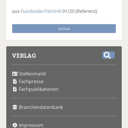
aus
FussbodenTechnik
01/20
(Referenz)
Zurück
VERLAG
S
u
Stellenmarkt
c
h
Fachpresse
e
Fachpublikationen
Branchendatenbank
Impressum