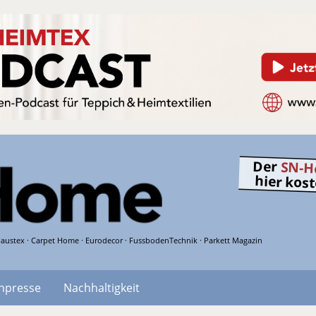
Der
SN-H
hier kos
austex · Carpet Home · Eurodecor · FussbodenTechnik · Parkett Magazin
hpresse
Nachhaltigkeit