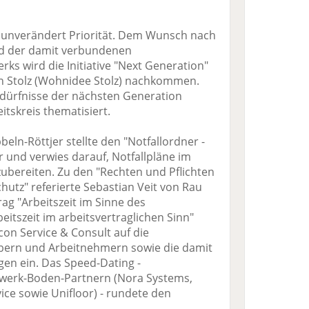
unverändert Priorität. Dem Wunsch nach
nd der damit verbundenen
ks wird die Initiative "Next Generation"
n Stolz (Wohnidee Stolz) nachkommen.
edürfnisse der nächsten Generation
itskreis thematisiert.
eln-Röttjer stellte den "Notfallordner -
r und verwies darauf, Notfallpläne im
ubereiten. Zu den "Rechten und Pflichten
utz" referierte Sebastian Veit von Rau
rag "Arbeitszeit im Sinne des
eitszeit im arbeitsvertraglichen Sinn"
con Service & Consult auf die
ebern und Arbeitnehmern sowie die damit
en ein. Das Speed-Dating -
zwerk-Boden-Partnern (Nora Systems,
ce sowie Unifloor) - rundete den