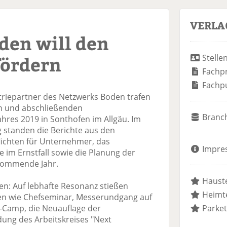
VERLA
den will den
ördern
Stelle
Fachp
Fachp
triepartner des Netzwerks Boden trafen
en und abschließenden
Branc
hres 2019 in Sonthofen im Allgäu. Im
g standen die Berichte aus den
lichten für Unternehmer, das
Impre
e im Ernstfall sowie die Planung der
 kommende Jahr.
Hauste
en: Auf lebhafte Resonanz stießen
Heimte
gen wie Chefseminar, Messerundgang auf
r-Camp, die Neuauflage der
Parket
ung des Arbeitskreises "Next