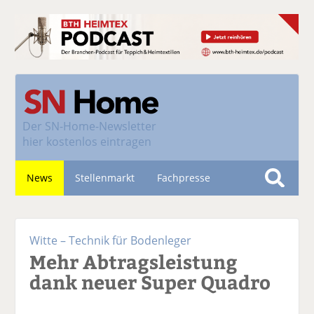
Der
SN-Home-Newsletter
hier kostenlos eintragen
News
Stellenmarkt
Fachpresse
S
u
Nachhaltigkeit
c
Witte – Technik für Bodenleger
h
Mehr Abtragsleistung
e
dank neuer Super Quadro