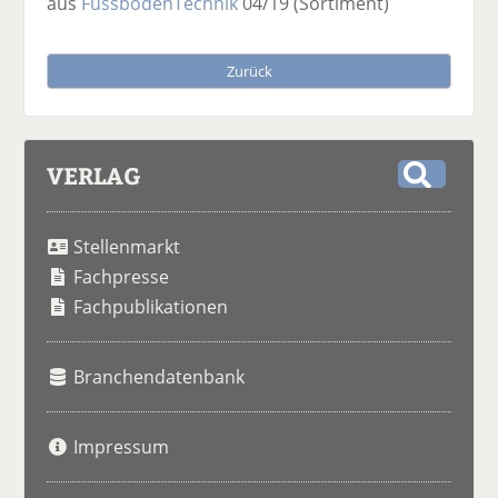
aus
FussbodenTechnik
04/19
(Sortiment)
Zurück
VERLAG
S
u
Stellenmarkt
c
h
Fachpresse
e
Fachpublikationen
Branchendatenbank
Impressum