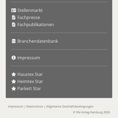
u
Stellenmarkt
c
h
Fachpresse
e
Fachpublikationen
Branchendatenbank
Impressum
Haustex Star
Heimtex Star
Parkett Star
Impressum
|
Datenschutz
|
Allgemeine Geschäftsbedingungen
© SN-Verlag Hamburg 2026