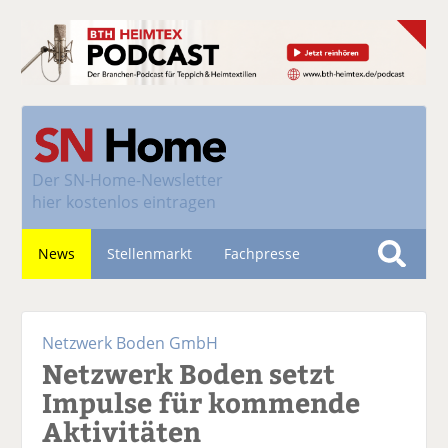
Der
SN-Home-Newsletter
hier kostenlos eintragen
News
Stellenmarkt
Fachpresse
S
u
Nachhaltigkeit
c
Netzwerk Boden GmbH
h
Netzwerk Boden setzt
e
Impulse für kommende
Aktivitäten