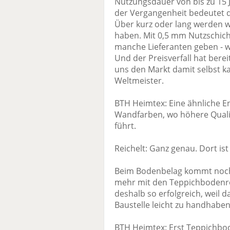
Nutzungsdauer von bis zu 15 
der Vergangenheit bedeutet da
Über kurz oder lang werden w
haben. Mit 0,5 mm Nutzschicht
manche Lieferanten geben - w
Und der Preisverfall hat berei
uns den Markt damit selbst ka
Weltmeister.
BTH Heimtex: Eine ähnliche En
Wandfarben, wo höhere Quali
führt.
Reichelt: Ganz genau. Dort is
Beim Bodenbelag kommt noch h
mehr mit den Teppichbodenro
deshalb so erfolgreich, weil d
Baustelle leicht zu handhaben 
BTH Heimtex: Erst Teppichbod