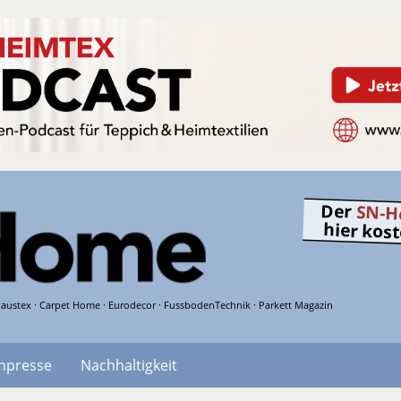
Der
SN-H
hier kos
austex · Carpet Home · Eurodecor · FussbodenTechnik · Parkett Magazin
hpresse
Nachhaltigkeit