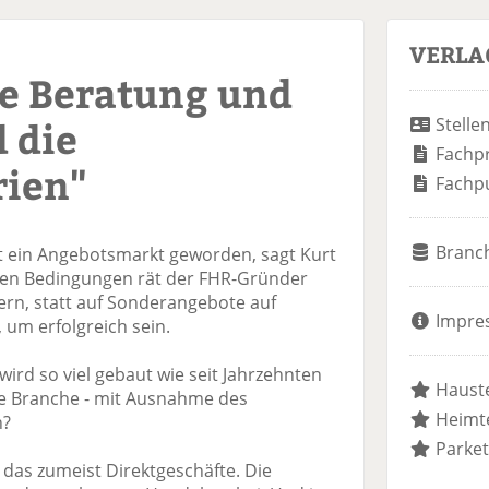
VERLA
te Beratung und
 die
Stelle
Fachp
rien"
Fachp
Branc
t ein Angebotsmarkt geworden, sagt Kurt
rten Bedingungen rät der FHR-Gründer
rn, statt auf Sonderangebote auf
Impre
 um erfolgreich sein.
ird so viel gebaut wie seit Jahrzehnten
Hauste
ie Branche - mit Ausnahme des
Heimte
n?
Parket
 das zumeist Direktgeschäfte. Die