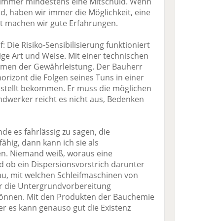
h immer mindestens eine Mitschuld. Wenn
nd, haben wir immer die Möglichkeit, eine
t machen wir gute Erfahrungen.
 Die Risiko-Sensibilisierung funktioniert
zige Art und Weise. Mit einer technischen
hmen der Gewährleistung. Der Bauherr
izont die Folgen seines Tuns in einer
estellt bekommen. Er muss die möglichen
ndwerker reicht es nicht aus, Bedenken
nde es fahrlässig zu sagen, die
ähig, dann kann ich sie als
en. Niemand weiß, woraus eine
d ob ein Dispersionsvorstrich darunter
nau, mit welchen Schleifmaschinen von
ir die Untergrundvorbereitung
können. Mit den Produkten der Bauchemie
er es kann genauso gut die Existenz