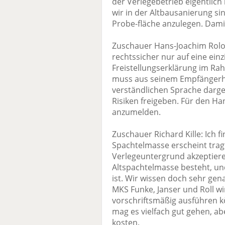
der Verlegebetrieb eigentlic
wir in der Altbausanierung si
Probe-fläche anzulegen. Dami
Zuschauer Hans-Joachim Rolof:
rechtssicher nur auf eine ein
Freistellungserklärung im Ra
muss aus seinem Empfängerhor
verständlichen Sprache darg
Risiken freigeben. Für den Ha
anzumelden.
Zuschauer Richard Kille: Ich fi
Spachtelmasse erscheint tragf
Verlegeuntergrund akzeptier
Altspachtelmasse besteht, un
ist. Wir wissen doch sehr ge
MKS Funke, Janser und Roll w
vorschriftsmäßig ausführen 
mag es vielfach gut gehen, ab
kosten.