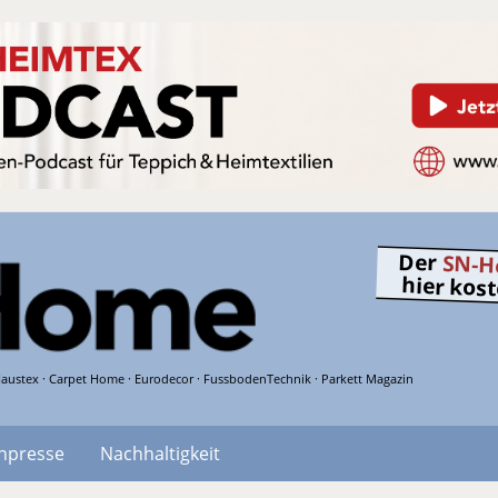
Der
SN-H
hier kos
austex · Carpet Home · Eurodecor · FussbodenTechnik · Parkett Magazin
hpresse
Nachhaltigkeit