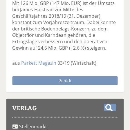
Mit 126 Mio. GBP (147 Mio. EUR) ist der Umsatz
bei James Halstead zur Mitte des
Geschäftsjahres 2018/19 (31. Dezember)
konstant zum Vorjahreszeitraum. Dabei konnte
der britische Bodenbelags-Konzern, zu dem
Objectflor und Karndean gehören, die
Ertragslage verbessern und den operativen
Gewinn auf 24,5 Mio. GBP (+2,6 %) steigern.
aus
Parkett Magazin
03/19
(Wirtschaft)
Zurück
VERLAG
S
u
Stellenmarkt
c