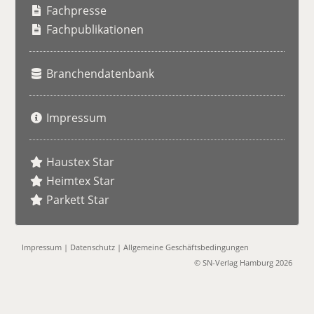
h
Fachpresse
e
Fachpublikationen
Branchendatenbank
Impressum
Haustex Star
Heimtex Star
Parkett Star
Impressum
|
Datenschutz
|
Allgemeine Geschäftsbedingungen
© SN-Verlag Hamburg 2026