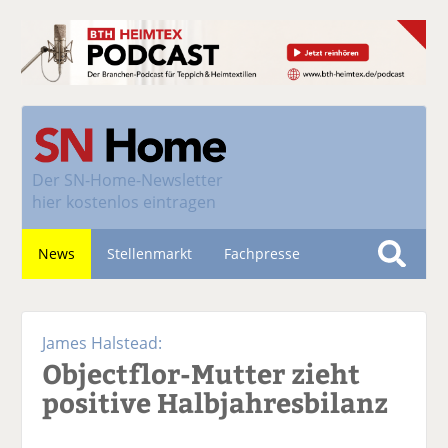
Der
SN-Home-Newsletter
hier kostenlos eintragen
News
Stellenmarkt
Fachpresse
S
u
Nachhaltigkeit
c
James Halstead:
h
Objectflor-Mutter zieht
e
positive Halbjahresbilanz