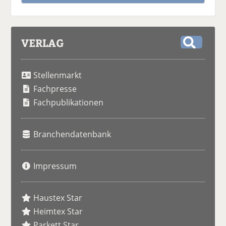
VERLAG
S
u
Stellenmarkt
c
h
Fachpresse
e
Fachpublikationen
Branchendatenbank
Impressum
Haustex Star
Heimtex Star
Parkett Star