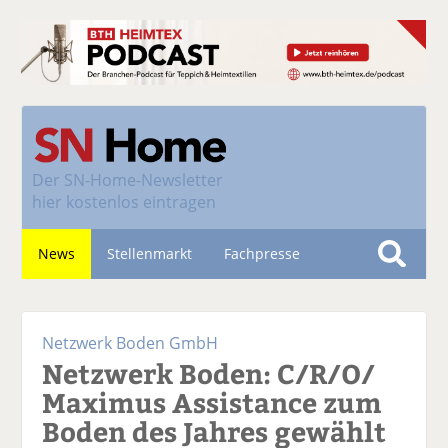
Der
SN-Home-Newsletter
hier kostenlos eintragen
News
Stellenmarkt
Fachpresse
S
u
Nachhaltigkeit
c
Netzwerk Boden GmbH
h
Netzwerk Boden: C/R/O/
e
Maximus Assistance zum
Boden des Jahres gewählt