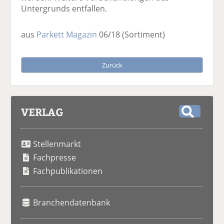
Untergrunds entfallen.
aus
Parkett Magazin
06/18
(Sortiment)
Zurück
VERLAG
S
u
Stellenmarkt
c
h
Fachpresse
e
Fachpublikationen
Branchendatenbank