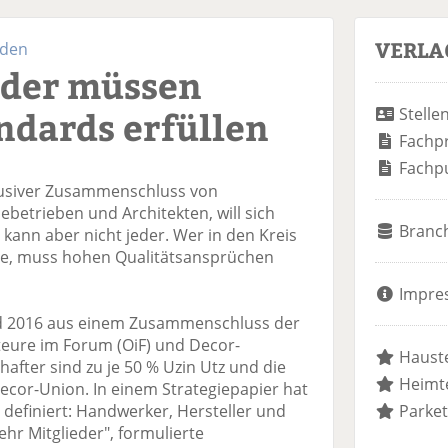
VERLA
sden
eder müssen
ndards erfüllen
Stelle
Fachp
Fachp
lusiver Zusammenschluss von
betrieben und Architekten, will sich
Branc
kann aber nicht jeder. Wer in den Kreis
, muss hohen Qualitätsansprüchen
Impre
d 2016 aus einem Zusammenschluss der
eure im Forum (OiF) und Decor-
Hauste
after sind zu je 50 % Uzin Utz und die
Heimte
cor-Union. In einem Strategiepapier hat
definiert: Handwerker, Hersteller und
Parket
hr Mitglieder", formulierte