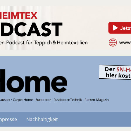
Der
SN-H
hier kos
austex · Carpet Home · Eurodecor · FussbodenTechnik · Parkett Magazin
hpresse
Nachhaltigkeit