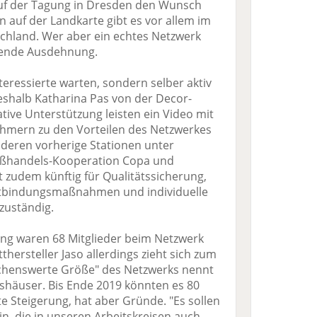
auf der Tagung in Dresden den Wunsch
 auf der Landkarte gibt es vor allem im
chland. Wer aber ein echtes Netzwerk
ckende Ausdehnung.
teressierte warten, sondern selber aktiv
shalb Katharina Pas von der Decor-
tive Unterstützung leisten ein Video mit
hmern zu den Vorteilen des Netzwerkes
 deren vorherige Stationen unter
ßhandels-Kooperation Copa und
 zudem künftig für Qualitätssicherung,
rtbindungsmaßnahmen und individuelle
zuständig.
ng waren 68 Mitglieder beim Netzwerk
hersteller Jaso allerdings zieht sich zum
schenswerte Größe" des Netzwerks nennt
shäuser. Bis Ende 2019 könnten es 80
te Steigerung, hat aber Gründe. "Es sollen
in, die in unseren Arbeitskreisen auch