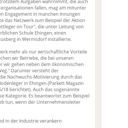
trotzdem Aufgaben wahrnimmt, die auch
organisationen fallen, mag am mitunter
en Engagement in manchen Innungen
te das Netzwerk zum Beispiel der Aktion
ettleger on Tour", die unter Leitung von
rblichen Schule Ehingen, einen
usberg in Wermsdorf installierte.
erk mehr als nur wirtschaftliche Vorteile
uchen wir Betriebe, die bei unseren
ber wir gehen neben dem ökonomischen
eg." Darunter versteht der
 die Nachwuchs-Motivierung durch das
Bodenleger in Ehingen (Parkett Magazin
5/18 berichtet). Auch das sogenannte
ese Kategorie. Es beantwortet zum Beispiel
ieb tun, wenn der Unternehmensleiter
d in der Industrie verankern