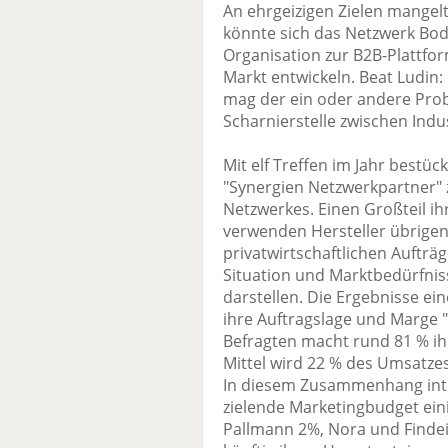
An ehrgeizigen Zielen mangelt
könnte sich das Netzwerk Bod
Organisation zur B2B-Plattfor
Markt entwickeln. Beat Ludin
mag der ein oder andere Pro
Scharnierstelle zwischen Ind
Mit elf Treffen im Jahr bestü
"Synergien Netzwerkpartner" z
Netzwerkes. Einen Großteil ih
verwenden Hersteller übrigen
privatwirtschaftlichen Aufträge
Situation und Marktbedürfni
darstellen. Die Ergebnisse ei
ihre Auftragslage und Marge "g
Befragten macht rund 81 % i
Mittel wird 22 % des Umsatzes
In diesem Zusammenhang int
zielende Marketingbudget eini
Pallmann 2%, Nora und Findei