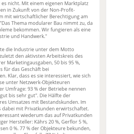
 es nicht. Mit einem eigenen Marktplatz
en in Zukunft von der Non-Profit-
m mit wirtschaftlicher Berechtigung am
: "Das Thema modularer Bau nimmt zu, da
bleme bekommen. Wir fungieren als eine
ustrie und Handwerk."
ckte die Industrie unter dem Motto
uletzt den aktivsten Arbeitskreis des
rer Marketingausgaben, 50 bis 95 %,
s für das Geschäft bei
n. Klar, dass es sie interessiert, wie sich
sse unter Netzwerk-Objekteuren
ner Umfrage: 93 % der Betriebe nennen
ut bis sehr gut". Die Hälfte der
hres Umsatzes mit Bestandskunden. Im
 dabei mit Privatkunden erwirtschaftet.
eressant wiederum das auf Privatkunden
ger Hersteller: Kährs 20 %, Gerflor 5 %,
sen 0 %. 77 % der Objekteure bekunden,