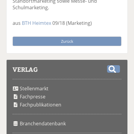
Standortmarketing sowie Messe- und
Schulmarketing.
aus
BTH Heimtex
09/18
(Marketing)
Zurück
VERLAG
S
u
Stellenmarkt
c
h
Fachpresse
e
Fachpublikationen
Branchendatenbank