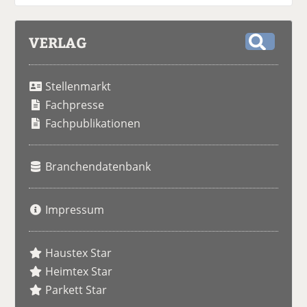
VERLAG
S
u
Stellenmarkt
c
h
Fachpresse
e
Fachpublikationen
Branchendatenbank
Impressum
Haustex Star
Heimtex Star
Parkett Star