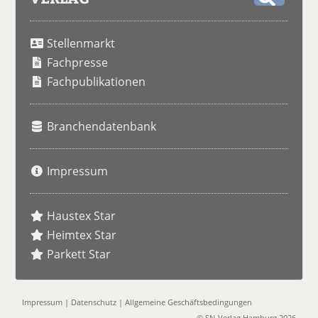
S
u
Stellenmarkt
c
h
Fachpresse
e
Fachpublikationen
Branchendatenbank
Impressum
Haustex Star
Heimtex Star
Parkett Star
Impressum
|
Datenschutz
|
Allgemeine Geschäftsbedingungen
© SN-Verlag Hamburg 2026