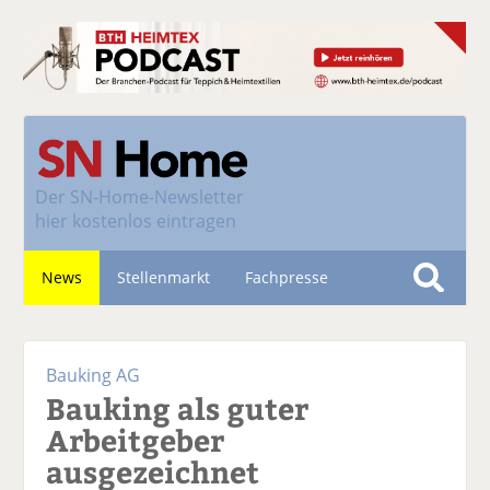
Der
SN-Home-Newsletter
hier kostenlos eintragen
News
Stellenmarkt
Fachpresse
S
u
Nachhaltigkeit
c
Bauking AG
h
Bauking als guter
e
Arbeitgeber
ausgezeichnet