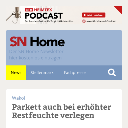
Der
SN-Home-Newsletter
hier kostenlos eintragen
News
Stellenmarkt
Fachpresse
S
u
Nachhaltigkeit
c
Wakol
h
Parkett auch bei erhöhter
e
Restfeuchte verlegen