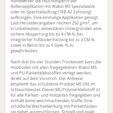
Handwerker die Feuchtesperre per
Rollenapplikation mit Wakol MS Spezialwalze
oder im Spachtelauftrag (TKB A2 Zahnung)
aufbringen. Eine einmalige Applikation genügt.
2
Laut Herstellerangaben reichen 250 g/m
, um
in unbeheizten, zementären Untergründen eine
sichere Absperrung bis zu 4 CM-%, bei
integrierter Fußbodenheizung bis zu 3 CM-%
sowie in Beton bis zu 6 Gew.-% zu
gewährleisten.
Nach drei bis vier Stunden Trockenzeit kann der
Holzboden mit allen freigegebenen Wakol MS-
und PU-Parkettklebstoffen verlegt werden,
direkt auf dem Vorstrich. Der Anbieter
empfiehlt das schubfeste Produkt MS 292 im
Schlauchbeutel. Dieser MS-Polymerklebstoff ist
für alle Parkett- und Holzarten freigegeben und
enthält keine weichmachenden Stoffe. Eine
schädliche Wechselwirkung mit Parkettlacken
sei daher ausgeschlossen. Schnell und exakt