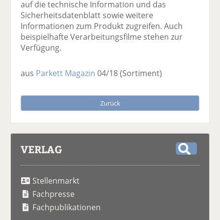
auf die technische Information und das
Sicherheitsdatenblatt sowie weitere
Informationen zum Produkt zugreifen. Auch
beispielhafte Verarbeitungsfilme stehen zur
Verfügung.
aus
Parkett Magazin
04/18
(Sortiment)
Zurück
VERLAG
S
u
Stellenmarkt
c
h
Fachpresse
e
Fachpublikationen