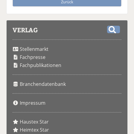
Zurück
VERLAG
S
u
Stellenmarkt
c
h
Fachpresse
e
Fachpublikationen
Branchendatenbank
Impressum
Haustex Star
Heimtex Star