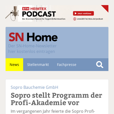
Der
SN-Home-Newsletter
hier kostenlos eintragen
News
Stellenmarkt
Fachpresse
S
u
Nachhaltigkeit
c
Sopro Bauchemie GmbH
h
Sopro stellt Programm der
e
Profi-Akademie vor
Im vergangenen Jahr feierte die Sopro Profi-