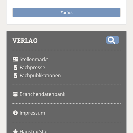
Zurück
VERLAG
S
u
Stellenmarkt
c
h
Fachpresse
e
Fachpublikationen
Branchendatenbank
Impressum
Haustex Star