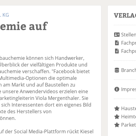
VERLA
. KG
hemie auf
Stelle
Fachp
Fachp
lbauchemie können sich Handwerker,
berblick der vielfältigen Produkte und
Branc
Bauchemie verschaffen. "Facebook bietet
 Multimedia-Optionen die optimale
en am Markt und auf Baustellen zu
Impre
 unsere Anwendervideos erzielen eine
rketingleiterin Viola Mergenthaler. Sie
s sich Interessenten dort ein eigenes Bild
Hauste
te des Herstellers von
Heimte
können.
Parket
f der Social Media-Plattform rückt Kiesel