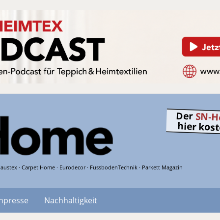
Der
SN-H
hier kos
austex · Carpet Home · Eurodecor · FussbodenTechnik · Parkett Magazin
hpresse
Nachhaltigkeit