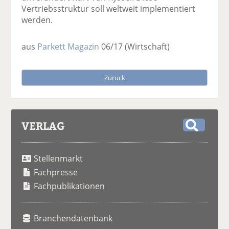
Vertriebsstruktur soll weltweit implementiert
werden.
aus
Parkett Magazin
06/17
(Wirtschaft)
Zurück
VERLAG
S
u
Stellenmarkt
c
h
Fachpresse
e
Fachpublikationen
Branchendatenbank