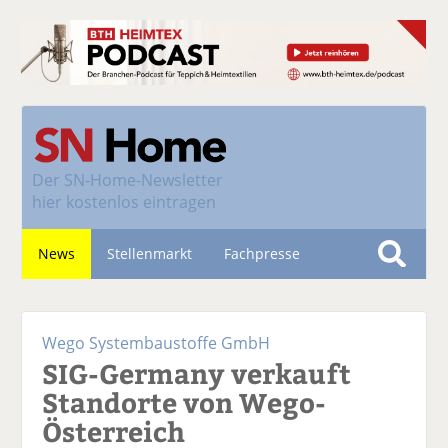
Der
SN-Home-Newsletter
hier kostenlos eintragen
News
Stellenmarkt
Fachpresse
S
u
Nachhaltigkeit
c
Wego Systembaustoffe GmbH
h
SIG-Germany verkauft
e
Standorte von Wego-
Österreich