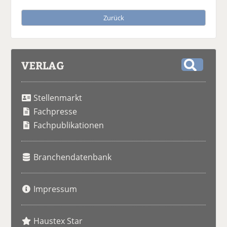
Zurück
VERLAG
S
u
Stellenmarkt
c
h
Fachpresse
e
Fachpublikationen
Branchendatenbank
Impressum
Haustex Star