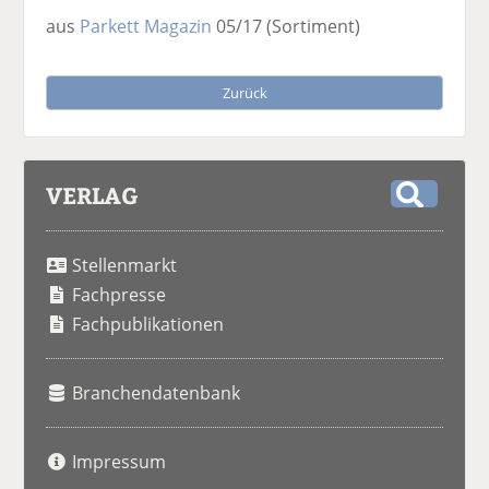
aus
Parkett Magazin
05/17
(Sortiment)
Zurück
VERLAG
S
u
Stellenmarkt
c
h
Fachpresse
e
Fachpublikationen
Branchendatenbank
Impressum