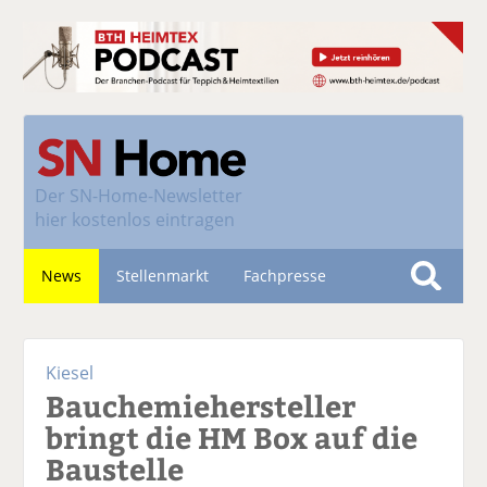
Der
SN-Home-Newsletter
hier kostenlos eintragen
News
Stellenmarkt
Fachpresse
S
u
Nachhaltigkeit
c
Kiesel
h
Bauchemiehersteller
e
bringt die HM Box auf die
Baustelle