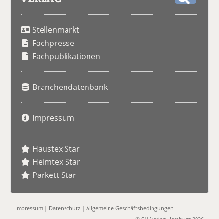
S
u
Stellenmarkt
c
h
Fachpresse
e
Fachpublikationen
Branchendatenbank
Impressum
Haustex Star
Heimtex Star
Parkett Star
Impressum
|
Datenschutz
|
Allgemeine Geschäftsbedingungen
© SN-Verlag Hamburg 2026