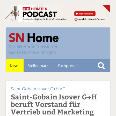
Der
SN-Home-Newsletter
hier kostenlos eintragen
News
Stellenmarkt
Fachpresse
S
u
Nachhaltigkeit
c
Saint-Gobain Isover G+H AG
h
Saint-Gobain Isover G+H
e
beruft Vorstand für
Vertrieb und Marketing