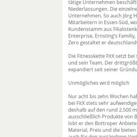
tätige Unternehmen beschäftig
Niederlassungen. Die einzeln
Unternehmen. So auch Jörg Hü
Mitarbeitern in Essen-Süd, wo
Kundenstamm aus Filialistenk
Enterprise, Ernsting’s Familiy
Zero gestaltet er deutschland
Die Fitnesskette FitX setzt b
und sein Team. Der drittgröß
expandiert seit seiner Gründ
Unmögliches wird möglich
Nur acht bis zehn Wochen habe
bei FitX stets sehr aufwendi
deshalb auf den rund 2.500 m
ausschließlich Produkte von Bo
lobt er den Bottroper Anbiet
Material, Preis und die bieten 
auch für den zuständigen Vert