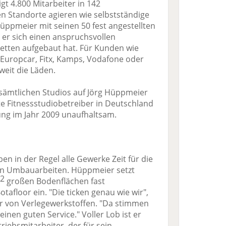
t 4.800 Mitarbeiter in 142
en Standorte agieren wie selbstständige
ppmeier mit seinen 50 fest angestellten
 er sich einen anspruchsvollen
etten aufgebaut hat. Für Kunden wie
, Europcar, Fitx, Kamps, Vodafone oder
weit die Läden.
ei sämtlichen Studios auf Jörg Hüppmeier
te Fitnessstudiobetreiber in Deutschland
ung im Jahr 2009 unaufhaltsam.
n in der Regel alle Gewerke Zeit für die
gen Umbauarbeiten. Hüppmeier setzt
2
großen Bodenflächen fast
tafloor ein. "Die ticken genau wie wir",
er von Verlegewerkstoffen. "Da stimmen
einen guten Service." Voller Lob ist er
riebsmitarbeiter, der für sein