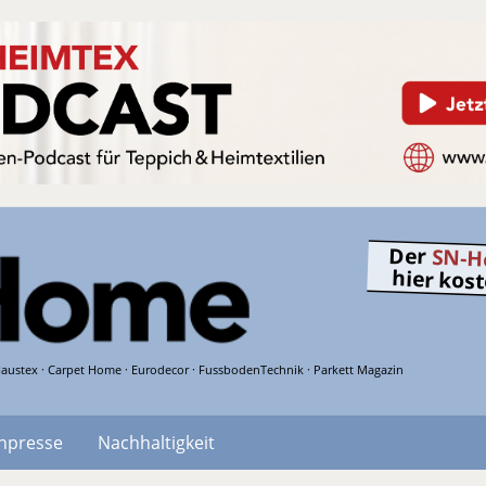
Der
SN-H
hier kos
austex · Carpet Home · Eurodecor · FussbodenTechnik · Parkett Magazin
hpresse
Nachhaltigkeit