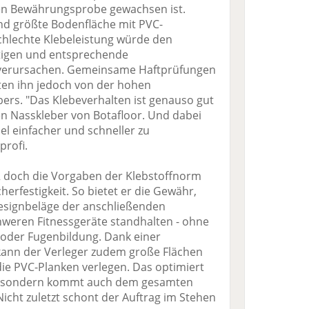
ten Bewährungsprobe gewachsen ist.
and größte Bodenfläche mit PVC-
schlechte Klebeleistung würde den
tigen und entsprechende
verursachen. Gemeinsame Haftprüfungen
ten ihn jedoch von der hohen
ebers. "Das Klebeverhalten ist genauso gut
en Nasskleber von Botafloor. Und dabei
iel einfacher und schneller zu
profi.
72 doch die Vorgaben der Klebstoffnorm
erfestigkeit. So bietet er die Gewähr,
esignbeläge der anschließenden
weren Fitnessgeräte standhalten - ohne
der Fugenbildung. Dank einer
 kann der Verleger zudem große Flächen
die PVC-Planken verlegen. Das optimiert
ng, sondern kommt auch dem gesamten
Nicht zuletzt schont der Auftrag im Stehen