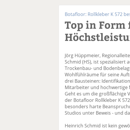
Botafloor: Rollkleber K 572 be
Top in Form 
Höchstleist
Jörg Hüppmeier, Regionallei
Schmid (HS), ist spezialisiert
Trockenbau- und Bodenbelagsa
Wohlfühlräume für seine Auftr
drei Bausteinen: Identifikati
Mitarbeiter und hochwertige 
Geht es um die großflächige 
der Botafloor Rollkleber K 572 
besonders harte Beanspruchung
Studios unter Beweis - und d
Heinrich Schmid ist kein gew