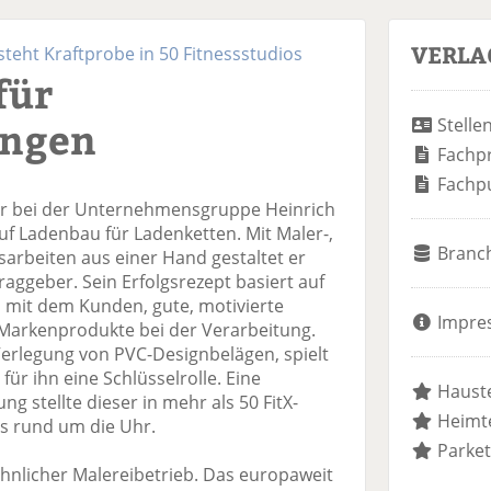
VERLA
steht Kraftprobe in 50 Fitnessstudios
für
ungen
Stelle
Fachp
Fachp
ter bei der Unternehmensgruppe Heinrich
 auf Ladenbau für Ladenketten. Mit Maler-,
Branc
rbeiten aus einer Hand gestaltet er
aggeber. Sein Erfolgsrezept basiert auf
on mit dem Kunden, gute, motivierte
Impre
Markenprodukte bei der Verarbeitung.
Verlegung von PVC-Designbelägen, spielt
für ihn eine Schlüsselrolle. Eine
Hauste
 stellte dieser in mehr als 50 FitX-
Heimte
as rund um die Uhr.
Parket
öhnlicher Malereibetrieb. Das europaweit