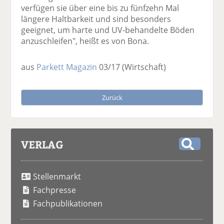
verfügen sie über eine bis zu fünfzehn Mal
längere Haltbarkeit und sind besonders
geeignet, um harte und UV-behandelte Böden
anzuschleifen", heißt es von Bona.
aus
Parkett Magazin
03/17
(Wirtschaft)
Zurück
VERLAG
S
u
Stellenmarkt
c
h
Fachpresse
e
Fachpublikationen