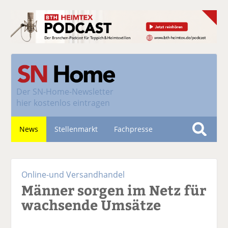
Der
SN-Home-Newsletter
hier kostenlos eintragen
News
Stellenmarkt
Fachpresse
S
u
Nachhaltigkeit
c
Online-und Versandhandel
h
Männer sorgen im Netz für
e
wachsende Umsätze