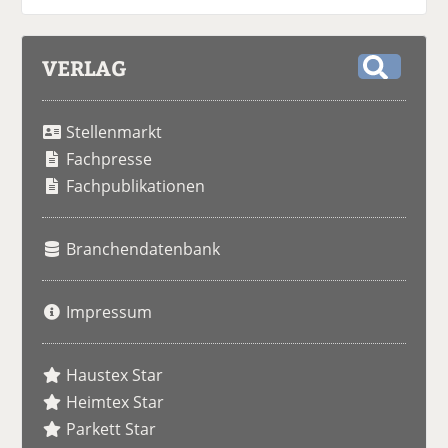
VERLAG
S
u
Stellenmarkt
c
h
Fachpresse
e
Fachpublikationen
Branchendatenbank
Impressum
Haustex Star
Heimtex Star
Parkett Star