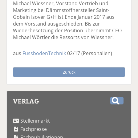
Michael Wiessner, Vorstand Vertrieb und
Marketing bei Dämmstoffhersteller Saint-
Gobain Isover G+H ist Ende Januar 2017 aus
dem Vorstand ausgeschieden. Bis zur
Wiederbesetzung der Position übernimmt CEO
Michael Wörtler die Ressorts von Wiessner.
aus
FussbodenTechnik
02/17
(Personalien)
Zurück
VERLAG
S
u
Stellenmarkt
c
h
Fachpresse
e
Fachpublikationen