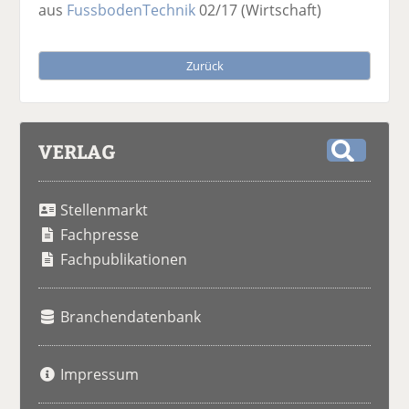
aus
FussbodenTechnik
02/17
(Wirtschaft)
Zurück
VERLAG
S
u
Stellenmarkt
c
h
Fachpresse
e
Fachpublikationen
Branchendatenbank
Impressum