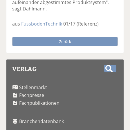
aufeinander abgestimmtes Produktsystem",
sagt Dahlmann.
aus
FussbodenTechnik
01/17
(Referenz)
Zurück
VERLAG
S
u
Stellenmarkt
c
h
Fachpresse
e
Fachpublikationen
Branchendatenbank