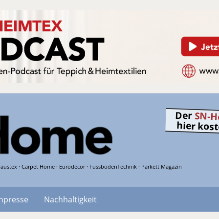
Der
SN-H
hier kos
austex · Carpet Home · Eurodecor · FussbodenTechnik · Parkett Magazin
hpresse
Nachhaltigkeit