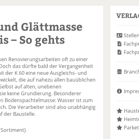
VERLA
 und Glättmasse
is – So gehts
Stelle
Fachp
Fachp
sen Renovierungsarbeiten oft zu einer
Doch das dürfte bald der Vergangenheit
Branc
t der K 60 eine neue Ausgleichs- und
wickelt, die auf nahezu allen bauüblichen
Selbst auf alten, unebenen
Impre
sie keine Grundierung. Besonderer
en Bodenspachtelmasse: Wasser ist zum
ch. Die Verarbeiter sind also unabhängig
Hauste
 der Baustelle.
Heimte
Parket
(Sortiment)