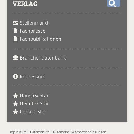
VERLAG
S
u
Stellenmarkt
c
h
Fachpresse
e
Fachpublikationen
Branchendatenbank
Impressum
Haustex Star
Heimtex Star
Parkett Star
Impressum
|
Datenschutz
|
Allgemeine Geschäftsbedingungen