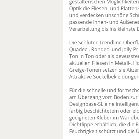
gestalterischen Möglichkeiten 
Optik die Fliesen- und Platt
und verdecken unschöne Schn
passende Innen- und Außenecke
Verarbeitung bis ins kleinste 
Die Schlüter-Trendline-Oberf
Quadec-, Rondec- und Jolly-Pro
Ton in Ton oder als bewusste
aktuellen Fliesen in Metall-, 
Greige-Tönen setzen sie Akzen
Attraktive Sockelbekleidunge
Für die schnelle und formsch
am Übergang vom Boden zur W
Designbase-SL eine intelligen
farbig beschichtetem oder el
geeigneten Kleber im Wandbere
Dichtlippe erhältlich, die di
Feuchtigkeit schützt und die Ü