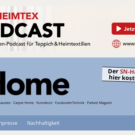
Der
SN-H
hier kos
austex · Carpet Home · Eurodecor · FussbodenTechnik · Parkett Magazin
hpresse
Nachhaltigkeit