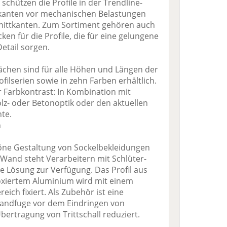
schützen die Profile in der Trendline-
enkanten vor mechanischen Belastungen
ittkanten. Zum Sortiment gehören auch
n für die Profile, die für eine gelungene
Detail sorgen.
lächen sind für alle Höhen und Längen der
filserien sowie in zehn Farben erhältlich.
r Farbkontrast: In Kombination mit
Holz- oder Betonoptik oder den aktuellen
te.
n
öne Gestaltung von Sockelbekleidungen
and steht Verarbeitern mit Schlüter-
te Lösung zur Verfügung. Das Profil aus
oxiertem Aluminium wird mit einem
ich fixiert. Als Zubehör ist eine
e Randfuge vor dem Eindringen von
bertragung von Trittschall reduziert.