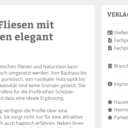
VERLA
Fliesen mit
en elegant
Stelle
Fachp
Fachp
Branc
amischen Fliesen und Naturstein kann
sch umgesetzt werden. Von Bauhaus bis
uristisch, von rustikaler Holz-optik bis
Impre
eativität sind keine Grenzen gesetzt. Die
line für die Profilreihen Schlüter-
nd dazu eine ideale Ergänzung.
Hauste
Heimte
 verfügen die Profile über eine
Sie sorgt nicht nur für eine attraktive
Parket
ch auch haptisch erfahren. Neben ihren