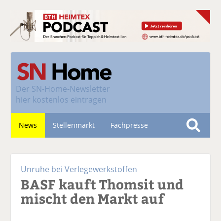
Der
SN-Home-Newsletter
hier kostenlos eintragen
News
Stellenmarkt
Fachpresse
S
u
Nachhaltigkeit
c
Unruhe bei Verlegewerkstoffen
h
BASF kauft Thomsit und
e
mischt den Markt auf