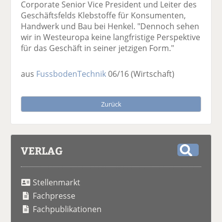
Corporate Senior Vice President und Leiter des
Geschäftsfelds Klebstoffe für Konsumenten,
Handwerk und Bau bei Henkel. "Dennoch sehen
wir in Westeuropa keine langfristige Perspektive
für das Geschäft in seiner jetzigen Form."
aus
FussbodenTechnik
06/16
(Wirtschaft)
Zurück
VERLAG
S
u
Stellenmarkt
c
h
Fachpresse
e
Fachpublikationen