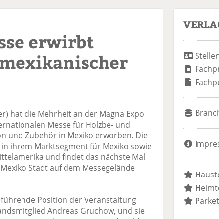
VERLA
sse erwirbt
 mexikanischer
Stelle
Fachp
Fachp
Branc
r) hat die Mehrheit an der Magna Expo
ernationalen Messe für Holzbe- und
on und Zubehör in Mexiko erworben. Die
Impre
d in ihrem Marktsegment für Mexiko sowie
ttelamerika und findet das nächste Mal
in Mexiko Stadt auf dem Messegelände
Hauste
Heimte
 führende Position der Veranstaltung
Parket
andsmitglied Andreas Gruchow, und sie