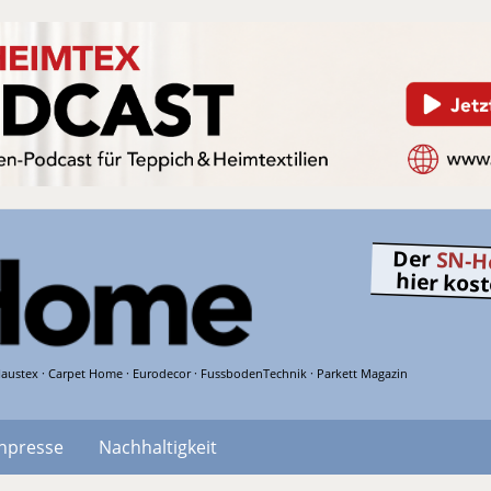
Der
SN-H
hier kos
austex · Carpet Home · Eurodecor · FussbodenTechnik · Parkett Magazin
hpresse
Nachhaltigkeit