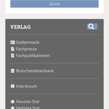
Zurück
VERLAG
S
u
Stellenmarkt
c
h
Fachpresse
e
Fachpublikationen
Branchendatenbank
Impressum
Haustex Star
Heimtex Star