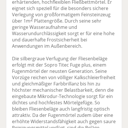
erhärtenden, hochflexiblen Fließbettmörtel. Er
eignet sich speziell für die besonders sichere
Verlegung von großformatigem Feinsteinzeug
2
über 1m
Plattengröße. Durch seine sehr
geringe Wasseraufnahme und
Wasserundurchlässigkeit sorgt er für eine hohe
und dauerhafte Frostsicherheit bei
Anwendungen im Außenbereich.
Die silbergraue Verfugung der Fliesenbeläge
erfolgt mit der Sopro Titec Fuge plus, einem
Fugenmörtel der neusten Generation. Seine
Vorzüge reichen von völliger Kalkschleierfreiheit
und gleichmäßiger Farbbrillanz bis hin zu
höchster mechanischer Belastbarkeit, denn die
eingebaute Mikrodur-Technologie sorgt für ein
dichtes und hochfestes Mörtelgefüge. So
bleiben Fliesenbeläge auch langfristig optisch
attraktiv. Da der Fugenmörtel zudem über eine
erhöhte Widerstandsfähigkeit auch gegen saure
Reinigungsmittel verfügt, sind die Beläge