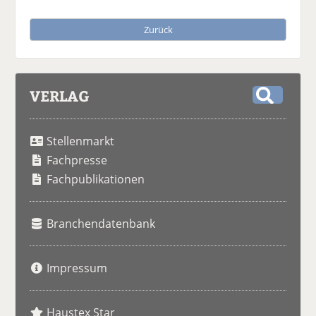
Zurück
VERLAG
S
u
Stellenmarkt
c
h
Fachpresse
e
Fachpublikationen
Branchendatenbank
Impressum
Haustex Star