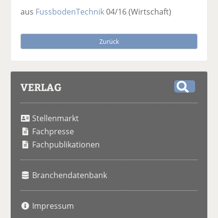
aus
FussbodenTechnik
04/16
(Wirtschaft)
Zurück
VERLAG
S
u
Stellenmarkt
c
h
Fachpresse
e
Fachpublikationen
Branchendatenbank
Impressum