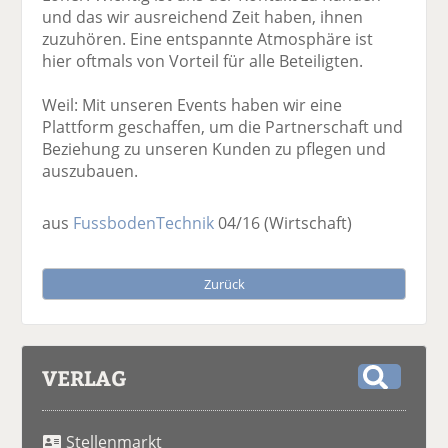
und das wir ausreichend Zeit haben, ihnen
zuzuhören. Eine entspannte Atmosphäre ist
hier oftmals von Vorteil für alle Beteiligten.
Weil: Mit unseren Events haben wir eine
Plattform geschaffen, um die Partnerschaft und
Beziehung zu unseren Kunden zu pflegen und
auszubauen.
aus
FussbodenTechnik
04/16
(Wirtschaft)
Zurück
VERLAG
S
u
Stellenmarkt
c