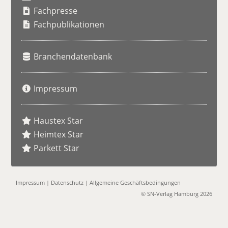
h
Fachpresse
e
Fachpublikationen
Branchendatenbank
Impressum
Haustex Star
Heimtex Star
Parkett Star
Impressum
|
Datenschutz
|
Allgemeine Geschäftsbedingungen
© SN-Verlag Hamburg 2026