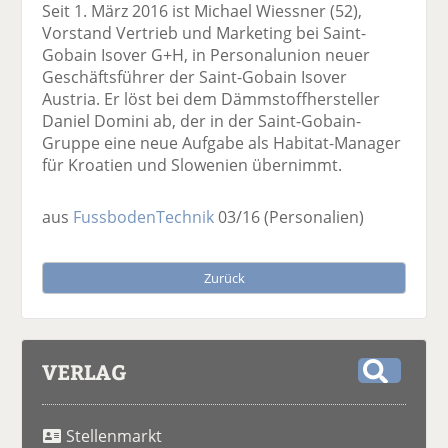
Seit 1. März 2016 ist Michael Wiessner (52),
Vorstand Vertrieb und Marketing bei Saint-
Gobain Isover G+H, in Personalunion neuer
Geschäftsführer der Saint-Gobain Isover
Austria. Er löst bei dem Dämmstoffhersteller
Daniel Domini ab, der in der Saint-Gobain-
Gruppe eine neue Aufgabe als Habitat-Manager
für Kroatien und Slowenien übernimmt.
aus
FussbodenTechnik
03/16
(Personalien)
Zurück
VERLAG
S
u
Stellenmarkt
c