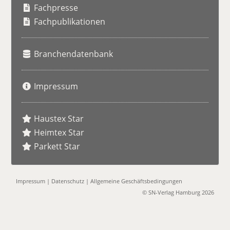
h
Fachpresse
e
Fachpublikationen
Branchendatenbank
Impressum
Haustex Star
Heimtex Star
Parkett Star
Impressum
|
Datenschutz
|
Allgemeine Geschäftsbedingungen
© SN-Verlag Hamburg 2026