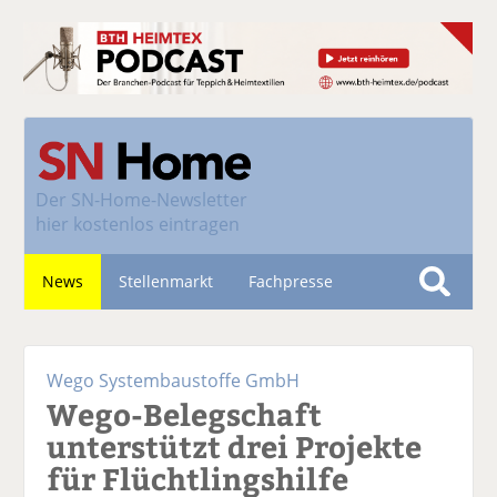
Der
SN-Home-Newsletter
hier kostenlos eintragen
News
Stellenmarkt
Fachpresse
S
u
Nachhaltigkeit
c
Wego Systembaustoffe GmbH
h
Wego-Belegschaft
e
unterstützt drei Projekte
für Flüchtlingshilfe