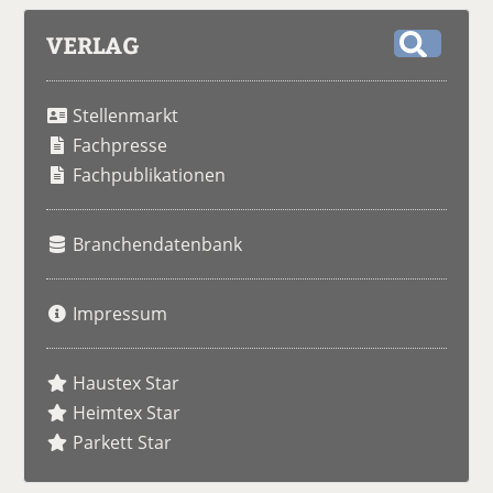
VERLAG
S
u
Stellenmarkt
c
h
Fachpresse
e
Fachpublikationen
Branchendatenbank
Impressum
Haustex Star
Heimtex Star
Parkett Star