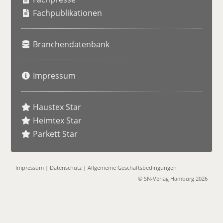
e
Fachpublikationen
Branchendatenbank
Impressum
Haustex Star
Heimtex Star
Parkett Star
Impressum
|
Datenschutz
|
Allgemeine Geschäftsbedingungen
© SN-Verlag Hamburg 2026