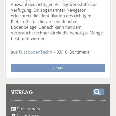
Auswahl des richtigen Verlegewerkstoffs zur
Verfügung. Ein sogenannter Navigator
erleichtert die Identifikation des richtigen
Klebstoffs für die verschiedensten
Bodenbeläge. Danach kann mit dem
Verbrauchsrechner direkt die benötigte Menge
bestimmt werden.
aus
FussbodenTechnik
03/16
(Sortiment)
Zurück
VERLAG
S
u
Stellenmarkt
c
h
Fachpresse