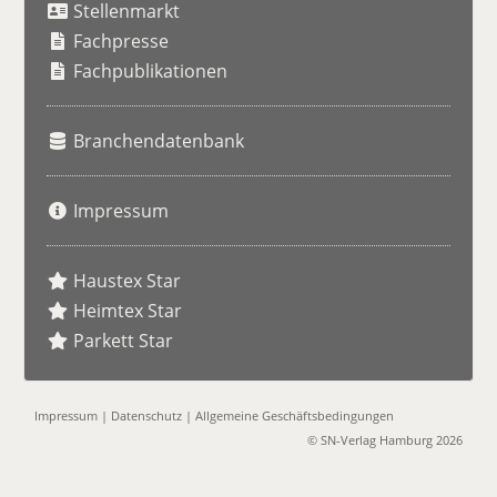
Stellenmarkt
c
h
Fachpresse
e
Fachpublikationen
Branchendatenbank
Impressum
Haustex Star
Heimtex Star
Parkett Star
Impressum
|
Datenschutz
|
Allgemeine Geschäftsbedingungen
© SN-Verlag Hamburg 2026