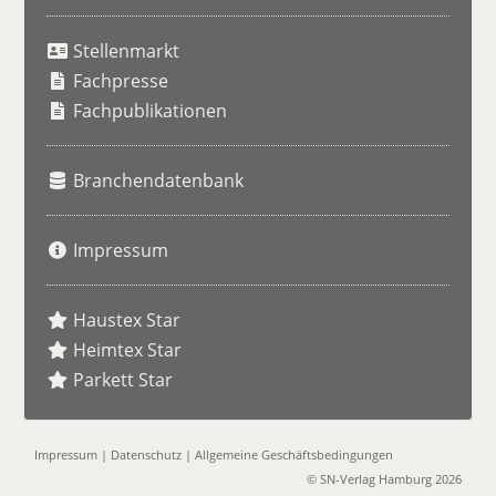
S
u
Stellenmarkt
c
h
Fachpresse
e
Fachpublikationen
Branchendatenbank
Impressum
Haustex Star
Heimtex Star
Parkett Star
Impressum
|
Datenschutz
|
Allgemeine Geschäftsbedingungen
© SN-Verlag Hamburg 2026