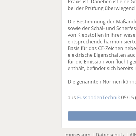
Praxis ist. Daneben ist eine 
bei der Prüfung überwiegend 
Die Bestimmung der Maßände
sowie der Schäl- und Scherfest
von Klebstoffen in ihren wese
entsprechende harmonisierte
Basis für das CE-Zeichen ne
elektrische Eigenschaften au
für die Emission von flüchtig
enthält, befindet sich bereits
Die genannten Normen könne
aus
FussbodenTechnik
05/15
Impressum
|
Datenschutz
|
Al