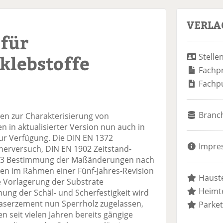
VERLA
für
klebstoffe
Stelle
Fachp
Fachp
Branc
men zur Charakterisierung von
 in aktualisierter Version nun auch in
ur Verfügung. Die DIN EN 1372
Impre
herversuch, DIN EN 1902 Zeitstand-
03 Bestimmung der Maßänderungen nach
en im Rahmen einer Fünf-Jahres-Revision
Hauste
e Vorlagerung der Substrate
Heimte
ung der Schäl- und Scherfestigkeit wird
Faserzement nun Sperrholz zugelassen,
Parket
n seit vielen Jahren bereits gängige