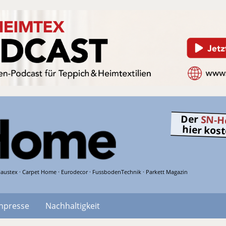
Der
SN-H
hier kos
austex · Carpet Home · Eurodecor · FussbodenTechnik · Parkett Magazin
hpresse
Nachhaltigkeit