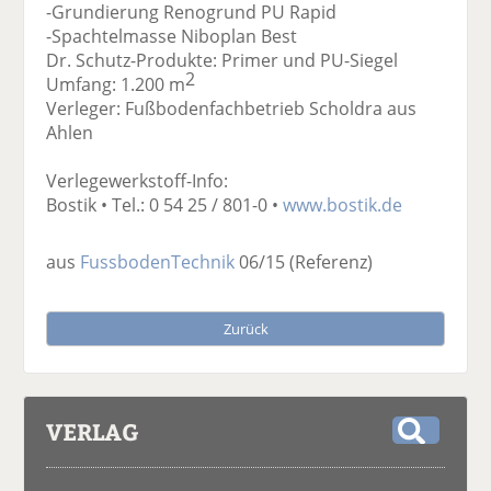
-Grundierung Renogrund PU Rapid
-Spachtelmasse Niboplan Best
Dr. Schutz-Produkte: Primer und PU-Siegel
2
Umfang: 1.200 m
Verleger: Fußbodenfachbetrieb Scholdra aus
Ahlen
Verlegewerkstoff-Info:
Bostik • Tel.: 0 54 25 / 801-0 •
www.bostik.de
aus
FussbodenTechnik
06/15
(Referenz)
Zurück
VERLAG
S
u