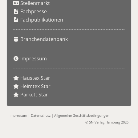
Stellenmarkt
c
h
Fachpresse
e
Fachpublikationen
Branchendatenbank
Impressum
Haustex Star
Heimtex Star
Parkett Star
Impressum
|
Datenschutz
|
Allgemeine Geschäftsbedingungen
© SN-Verlag Hamburg 2026