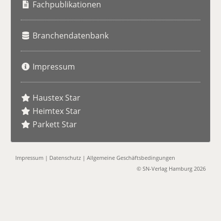
e
Fachpublikationen
Branchendatenbank
Impressum
Haustex Star
Heimtex Star
Parkett Star
Impressum
|
Datenschutz
|
Allgemeine Geschäftsbedingungen
© SN-Verlag Hamburg 2026