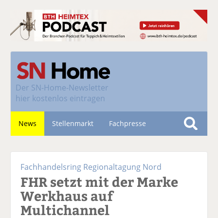
Der
SN-Home-Newsletter
hier kostenlos eintragen
News
Stellenmarkt
Fachpresse
S
u
Nachhaltigkeit
c
Fachhandelsring Regionaltagung Nord
h
FHR setzt mit der Marke
e
Werkhaus auf
Multichannel