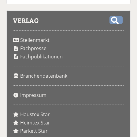
VERLAG
S
u
Stellenmarkt
c
h
Fachpresse
e
Fachpublikationen
Branchendatenbank
Impressum
Haustex Star
Heimtex Star
Parkett Star