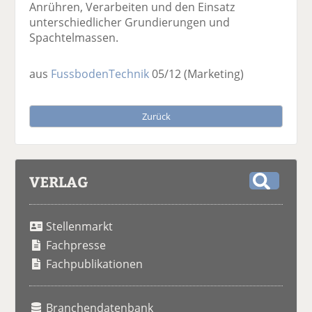
Anrühren, Verarbeiten und den Einsatz
unterschiedlicher Grundierungen und
Spachtelmassen.
aus
FussbodenTechnik
05/12
(Marketing)
Zurück
VERLAG
S
u
Stellenmarkt
c
h
Fachpresse
e
Fachpublikationen
Branchendatenbank