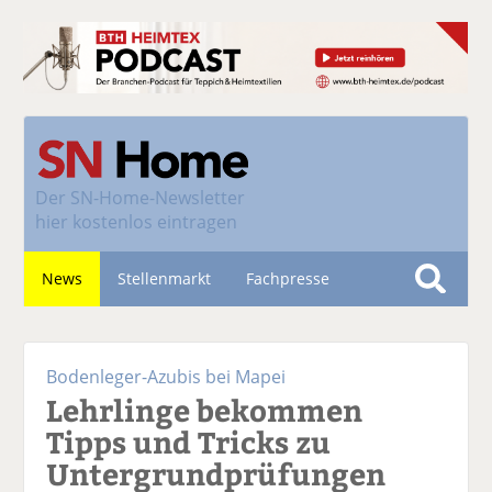
Der
SN-Home-Newsletter
hier kostenlos eintragen
News
Stellenmarkt
Fachpresse
S
u
Nachhaltigkeit
c
Bodenleger-Azubis bei Mapei
h
Lehrlinge bekommen
e
Tipps und Tricks zu
Untergrundprüfungen