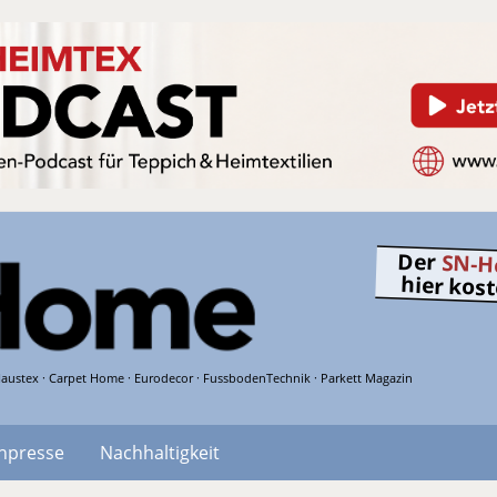
Der
SN-H
hier kos
austex · Carpet Home · Eurodecor · FussbodenTechnik · Parkett Magazin
hpresse
Nachhaltigkeit