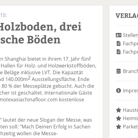
VERLA
15:
Holzboden, drei
ische Böden
Stelle
Fachp
Fachp
n Shanghai bietet in ihrem 17. Jahr fünf
 Hallen für Holz- und Holzwerkstoffböden,
Branc
he Beläge inklusive LVT. Die Kapazität
2
und 140.000m
Ausstellungsfläche. Ende
80 % der Messeplätze gebucht. Auch die
Impre
her ist geschaltet. Internationale Gäste
motexasiachinafloor.com kostenlose
Hauste
Heimte
g" lautet der neue Slogan der Messe, was
en soll: "Mach Deinen Erfolg in Sachen
Parket
hzeitig wollen die Messe-